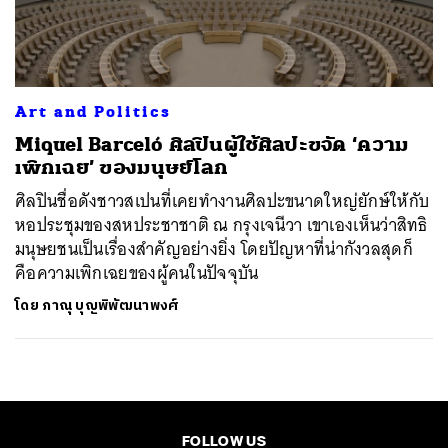
ค้นหา
SHARE
TWEET
LINE
EMAIL
Art and Politics
Miquel Barceló ศิลปินผู้ใช้ศิลปะขจัด ‘ความ
เพิกเฉย’ ของมนุษย์โลก
ศิลปินชื่อดังชาวสเปนที่เคยทำงานศิลปะขนาดใหญ่ยักษ์ให้กับ
หอประชุมของสหประชาชาติ ณ กรุงเจนีวา เขาเองเห็นว่าสิทธิ
มนุษยชนเป็นเรื่องสำคัญอย่างยิ่ง โดยปัญหาที่น่ากังวลสุดก็
คือความเพิกเฉยของผู้คนในปัจจุบัน
โดย
ภาณุ บุญพิพัฒนาพงศ์
FOLLOW US