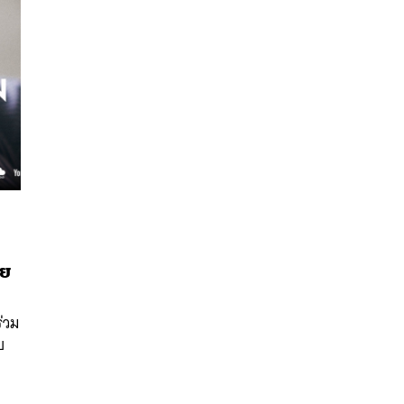
นหา
าย
SHARE
TWEET
LINE
EMAIL
่วม
บ