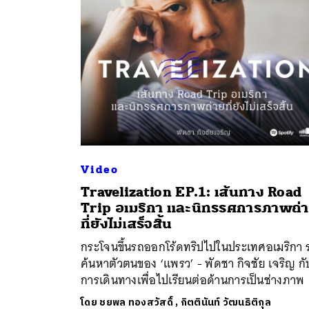
Video
ค้
Travelization EP.1: เส้นทาง Road
Trip อเมริกา และนิทรรศการภาพถ่
ที่ยังไม่เสร็จสิ้น
กระโจนขึ้นรถออกโร้ดทริปไปในประเทศอเมริกา ร
ค้นหาตัวตนของ ‘แพรว’ - พัดชา กิจชัย เจริญ กั
การเดินทางเพื่อไปเรียนต่อด้านการเป็นช่างภาพ
โดย
ชยพล ทองสวัสดิ์
,
กิตตินันท์ วัฒนธิติกุล