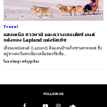
ค้นหา
SHARE
TWEET
LINE
EMAIL
Travel
แสงเหนือ ชาวซามิ และกวางเรนเดียร์ มนต์
ขลังของ Lapland แห่งรัสเซีย
เยือนแลปแลนด์ (Lapland) ดินแดนบ้านเกิดซานตาคลอส ซึ่ง
อยู่ทางตะวันตกเฉียงเหนือของรัสเซีย...
โดย
ชนิษฎา ศรีบุญเรือง
FOLLOW US