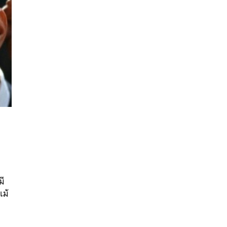
นหา
SHARE
TWEET
LINE
EMAIL
มี
แม้