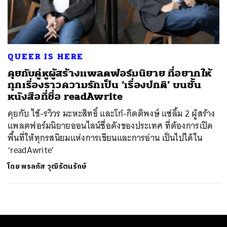
ค้นหา
SHARE
TWEET
LINE
EMAIL
QUEER IS HERE
คุยกับคู่หูผู้สร้างแพลตฟอร์มนิยาย ที่อยากให้
ทุกเรื่องราวความรักเป็น ‘เรื่องปกติ’ บนชั้น
หนังสือที่ชื่อ readAwrite
คุยกับ ไช้-รวิวร มะหะสิทธิ์ และโก๋-กิตติพงษ์ แซ่ลิ้ม 2 ผู้สร้าง
แพลตฟอร์มนิยายออนไลน์ชื่อดังของประเทศ ที่ต้องการเปิด
พื้นที่ให้ทุกรสนิยมแห่งการเขียนและการอ่าน เป็นไปได้ใน
‘readAwrite’
โดย
พรลภัส วุฒิรัตนรักษ์