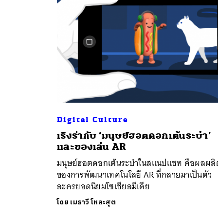
Digital Culture
ค้
เริงร่ากับ ‘มนุษย์ฮอตดอกเต้นระบำ’
และของเล่น AR
มนุษย์ฮอตดอกเต้นระบำในสแนปแชท คือผลผลิ
ของการพัฒนาเทคโนโลยี AR ที่กลายมาเป็นตัว
ละครยอดนิยมโซเชียลมีเดีย
โดย
เมธาวี โหละสุต