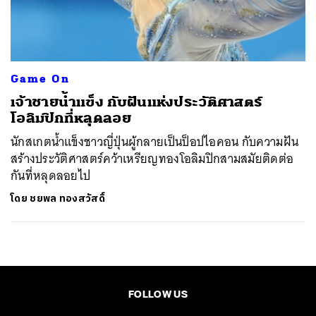
ค้นหา
SHARE
TWEET
LINE
EMAIL
Game On
เจ้าชายน้ำแข็ง กับฝันแห่งประวัติศาสตร์
โอลิมปิกที่หลุดลอย
นักสเกตน้ำแข็งชาวญี่ปุ่นผู้กลายเป็นป็อปไอคอน กับความฝัน
สร้างประวัติศาสตร์คว้าเหรียญทองโอลิมปิกสามสมัยติดต่อ
กันที่หลุดลอยไป
โดย
ชยพล ทองสวัสดิ์
FOLLOW US