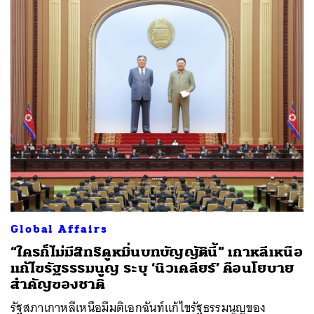
Global Affairs
“ใครก็ไม่มีสิทธิดูหมิ่นบทบัญญัตินี้” เกาหลีเหนือ
แก้ไขรัฐธรรมนูญ ระบุ ‘นิวเคลียร์’ คือนโยบาย
สำคัญของชาติ
รัฐสภาเกาหลีเหนือมีมติเอกฉันท์แก้ไขรัฐธรรมนูญของ