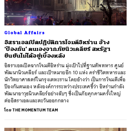
Global Affairs
อิสราเอลเปิดปฏิบัติการโจมตีอิหร่าน อ้าง
‘ป้องกัน’ ตนเองจากภัยนิวเคลียร์ สหรัฐฯ
ยืนยันไม่ได้อยู่เบื้องหลัง
อิสราเอลเปิดฉากโจมตีอิหร่าน มุ่งเป้าไปที่ฐานทัพทหาร ศูนย์
พัฒนานิวเคลียร์ และเป้าหมายอีก 10 แห่ง คร่าชีวิตทหารและ
นักวิทยาศาสตร์ในกรุงเตหะราน โดยอ้างว่า เป็นการโจมตีเพื่อ
ป้องกันตนเอง หลังองค์การระหว่างประเทศชี้ว่า อิหร่านกำลัง
พัฒนาอาวุธนิวเคลียร์อย่างลับๆ ซึ่งเป็นภัยคุกคามครั้งใหญ่
ต่ออิสราเอลและตะวันออกกลาง
โดย
THE MOMENTUM TEAM
ค้นหา
SHARE
TWEET
LINE
EMAIL