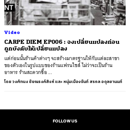
ค้นหา
SHARE
TWEET
LINE
EMAIL
Video
CARPE DIEM EP006 : จงเปลี่ยนแปลงก่อน
ถูกบังคับให้เปลี่ยนแปลง
แต่ก่อนนั้นร้านค้าต่างๆ จะสร้างมาตรฐานให้กับแต่ละสาขา
ของตัวเองในรูปแบบของร้านแฟรนไชส์ ไม่ว่าจะเป็นร้าน
อาหาร ร้านสะดวกซื้อ ...
โดย
วงศ์ทนง ชัยณรงค์สิงห์ และ หนุ่มเมืองจันท์ สรกล อดุลยานนท์
FOLLOW US