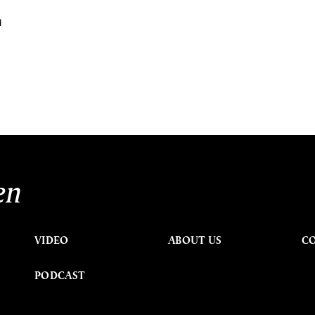
ง
นหา
SHARE
TWEET
LINE
EMAIL
en
VIDEO
ABOUT US
C
PODCAST