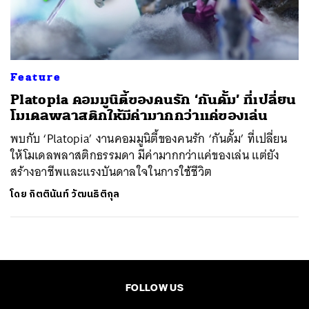
ค้นหา
SHARE
TWEET
LINE
EMAIL
Feature
Platopia คอมมูนิตี้ของคนรัก ‘กันดั้ม’ ที่เปลี่ยน
โมเดลพลาสติกให้มีค่ามากกว่าแค่ของเล่น
พบกับ ‘Platopia’ งานคอมมูนิตี้ของคนรัก ‘กันดั้ม’ ที่เปลี่ยน
ให้โมเดลพลาสติกธรรมดา มีค่ามากกว่าแค่ของเล่น แต่ยัง
สร้างอาชีพและแรงบันดาลใจในการใช้ชีวิต
โดย
กิตตินันท์ วัฒนธิติกุล
FOLLOW US