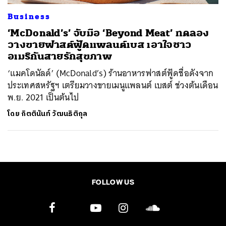
ค้นหา
Business
SHARE
TWEET
LINE
EMAIL
‘McDonald’s’ จับมือ ‘Beyond Meat’ ทดลอง
วางขายฟาสต์ฟู้ดแพลนต์เบส เอาใจชาว
อเมริกันสายรักสุขภาพ
‘แมคโดนัลด์’ (McDonald’s) ร้านอาหารฟาสต์ฟู้ดชื่อดังจาก
ประเทศสหรัฐฯ เตรียมวางขายเมนูแพลนต์ เบสต์ ช่วงต้นเดือน
พ.ย. 2021 เป็นต้นไป
โดย
กิตตินันท์ วัฒนธิติกุล
FOLLOW US