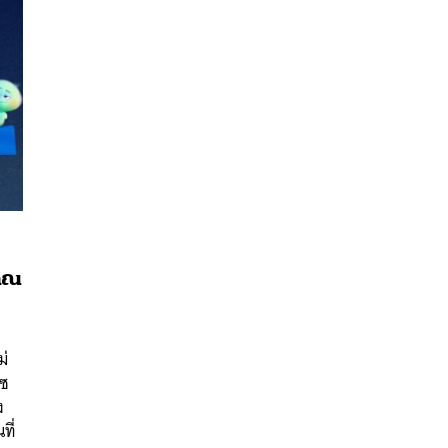
คุณ
นหา
SHARE
TWEET
LINE
EMAIL
ม่
๊ซ
ง
ที่