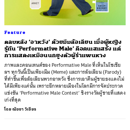
ค้นหา
Feature
SHARE
TWEET
LINE
EMAIL
ตลบหลัง ‘อาหวัง’ ด้วยมีมล้อเลียน เมื่อผู้หญิง
รู้ทัน ‘Performative Male’ คือคนเสแสร้ง แค่
การแสดงเหมือนนกยูงตัวผู้รำแพนหาง
ภาพและคอนเทนต์ของ Performative Male ที่เห็นในโซเชีย
ลฯ ทุกวันนี้เป็นเพียงมีม (Meme) และการล้อเลียน (Parody)
ที่ทำขึ้นเพื่อล้อเลียนพวกอาหวัง ซึ่งการเอาคืนผู้ชายธงแดงไม่
ได้มีเพียงแค่นั้น เพราะอีกหลายเมืองในโลกมีการจัดประกวด
แข่งขัน ‘Performative Male Contest’ ชิงรางวัลผู้ชายที่แสดง
เก่งที่สุด
โดย
ณัชชา วิเชียร