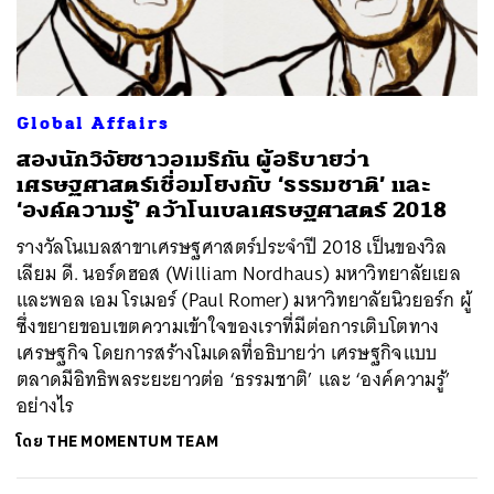
ค้นหา
Global Affairs
SHARE
TWEET
LINE
EMAIL
สองนักวิจัยชาวอเมริกัน ผู้อธิบายว่า
เศรษฐศาสตร์เชื่อมโยงกับ ‘ธรรมชาติ’ และ
‘องค์ความรู้’ คว้าโนเบลเศรษฐศาสตร์ 2018
รางวัลโนเบลสาขาเศรษฐศาสตร์ประจำปี 2018 เป็นของวิล
เลียม ดี. นอร์ดฮอส (William Nordhaus) มหาวิทยาลัยเยล
และพอล เอม โรเมอร์ (Paul Romer) มหาวิทยาลัยนิวยอร์ก ผู้
ซึ่งขยายขอบเขตความเข้าใจของเราที่มีต่อการเติบโตทาง
เศรษฐกิจ โดยการสร้างโมเดลที่อธิบายว่า เศรษฐกิจแบบ
ตลาดมีอิทธิพลระยะยาวต่อ ‘ธรรมชาติ’ และ ‘องค์ความรู้’
อย่างไร
โดย
THE MOMENTUM TEAM