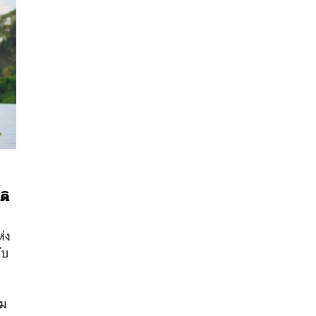
ติ
่ง
ับ
นหา
SHARE
TWEET
LINE
EMAIL
ลม