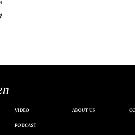
่ง
ี่
en
VIDEO
ABOUT US
C
PODCAST