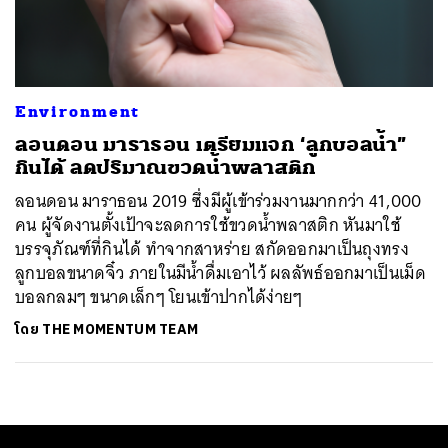
ค้นหา
SHARE
TWEET
LINE
EMAIL
Environment
ลอนดอน มาราธอน เตรียมแจก ‘ลูกบอลน้ำ”
กินได้ ลดปริมาณขวดน้ำพลาสติก
ลอนดอน มาราธอน 2019 ซึ่งมีผู้เข้าร่วมงานมากกว่า 41,000
คน ผู้จัดงานตั้งเป้าจะลดการใช้ขวดน้ำพลาสติก หันมาใช้
บรรจุภัณฑ์ที่กินได้ ทำจากสาหร่าย สกัดออกมาเป็นถุงทรง
ลูกบอลขนาดจิ๋ว ภายในมีน้ำดื่มเอาไว้ ผลลัพธ์ออกมาเป็นเม็ด
บอลกลมๆ ขนาดเล็กๆ โยนเข้าปากได้ง่ายๆ
โดย
THE MOMENTUM TEAM