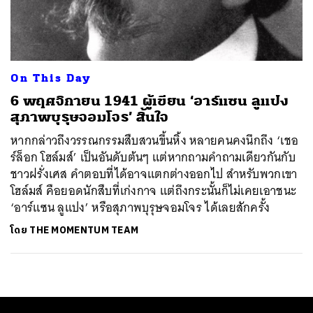
ค้นหา
SHARE
TWEET
LINE
EMAIL
On This Day
6 พฤศจิกายน 1941 ผู้เขียน ‘อาร์แซน ลูแปง
สุภาพบุรุษจอมโจร’ สิ้นใจ
หากกล่าวถึงวรรณกรรมสืบสวนขึ้นหิ้ง หลายคนคงนึกถึง ‘เชอ
ร์ล็อก โฮล์มส์’ เป็นอันดับต้นๆ แต่หากถามคำถามเดียวกันกับ
ชาวฝรั่งเศส คำตอบที่ได้อาจแตกต่างออกไป สำหรับพวกเขา
โฮล์มส์ คือยอดนักสืบที่เก่งกาจ แต่ถึงกระนั้นก็ไม่เคยเอาชนะ
‘อาร์แซน ลูแปง’ หรือสุภาพบุรุษจอมโจร ได้เลยสักครั้ง
โดย
THE MOMENTUM TEAM