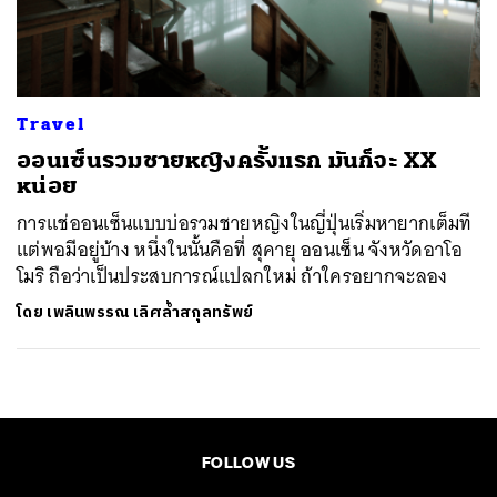
ค้นหา
SHARE
TWEET
LINE
EMAIL
Travel
ออนเซ็นรวมชายหญิงครั้งแรก มันก็จะ XX
หน่อย
การแช่ออนเซ็นแบบบ่อรวมชายหญิงในญี่ปุ่นเริ่มหายากเต็มที
แต่พอมีอยู่บ้าง หนึ่งในนั้นคือที่ สุคายุ ออนเซ็น จังหวัดอาโอ
โมริ ถือว่าเป็นประสบการณ์แปลกใหม่ ถ้าใครอยากจะลอง
โดย
เพลินพรรณ เลิศล้ำสกุลทรัพย์
FOLLOW US