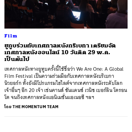
ค้นหา
SHARE
TWEET
LINE
EMAIL
Film
ยูทูบร่วมกับเทศกาลหนังทริเบกา เตรียมจัด
เทศกาลหนังออนไลน์ 10 วันติด 29 พ.ค.
เป็นต้นไป
เทศกาลหนังทางยูทูบครั้งนี้ใช้ชื่อว่า We Are One: A Global
Film Festival เป็นความร่วมมือกับเทศกาลหนังบริเบกา
นิวยอร์ก ทั้งยังมีโปรแกรมไฮไลต์จากเทศกาลหนังระดับโลก
เจ้าอื่นๆ อีก 20 เจ้า เช่นคานส์ ซันแดนซ์ เวนิซ เบอร์ลิน โตรอน
โต จนถึงเทศกาลหนังแอนิเมชั่นแอเนอซี ฯลฯ
โดย
THE MOMENTUM TEAM