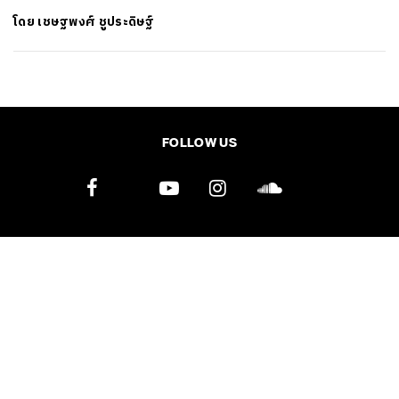
โดย
เชษฐพงศ์ ชูประดิษฐ์
SHARE
TWEET
LINE
EMAIL
FOLLOW US