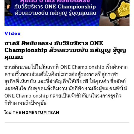
ค้นหา
Video
SHARE
TWEET
LINE
EMAIL
ชาตรี ศิษย์ยอดธง กับวิธีบริหาร ONE
Championship ด้วยความขยัน กตัญญู รู้บุญ
คุณคน
ชวนย้อนรอยไปในวันแรกที่ ONE Championship เริ่มต้นจาก
ความชื่นชอบส่วนตัวในศิลปะการต่อสู้ของชาตรี สู่การทำ
ธุรกิจที่เน้นขยัน และที่สำคัญคือให้เกียรติ ให้คุณค่า ซื่อสัตย์
และจริงใจ กับทุกคนทั้งทีมงาน นักกีฬา รวมถึงผู้ชม จนทำให้
ONE Championship กลายเป็นเจ้าสังเวียนในวงการธุรกิจ
กีฬามาจนถึงปัจจุบัน
โดย
THE MOMENTUM TEAM