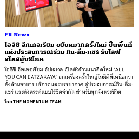
ค้นหา
SHARE
TWEET
LINE
EMAIL
PR News
โออิชิ อีทเทอเรียม ขยับหมากครั้งใหม่ ปั้นพื้นที่
แห่งประสบการณ์ร่วม กิน-ดื่ม-แชร์ รับไลฟ์
สไตล์ผู้บริโภค
โออิชิ อีทเทอเรียม อัปเลเวล เปิดตัวร้านแนวคิดใหม่ ‘ALL
YOU CAN EATZAKAYA’ ยกเครื่องครั้งใหญ่ในมิติที่เหนือกว่า
ทั้งด้านอาหาร บริการ และบรรยากาศ สู่ประสบการณ์กิน-ดื่ม-
แชร์ และสังสรรค์แบบไร้ขีดจำกัด สำหรับทุกจังหวะชีวิต
โดย
THE MOMENTUM TEAM