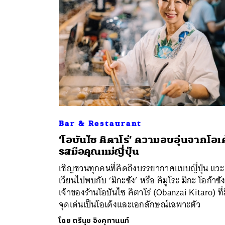
Bar & Restaurant
‘โอบันไซ คิตาโร่’ ความอบอุ่นจากโอเด
ค้
รสมือคุณแม่ญี่ปุ่น
เชิญชวนทุกคนที่คิดถึงบรรยากาศแบบญี่ปุ่น แวะ
เวียนไปพบกับ ‘มิกะซัง’ หรือ คิมูโระ มิกะ โอก้าซั
เจ้าของร้านโอบันไซ คิตาโร่ (Obanzai Kitaro) ที่
จุดเด่นเป็นโอเด้งและเอกลักษณ์เฉพาะตัว
โดย
ตรีนุช อิงคุทานนท์