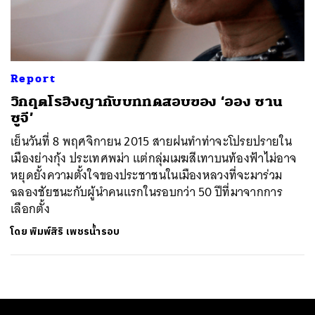
ค้นหา
SHARE
TWEET
LINE
EMAIL
Report
วิกฤตโรฮิงญากับบททดสอบของ ‘ออง ซาน
ซูจี’
เย็นวันที่ 8 พฤศจิกายน 2015 สายฝนทำท่าจะโปรยปรายใน
เมืองย่างกุ้ง ประเทศพม่า แต่กลุ่มเมฆสีเทาบนท้องฟ้าไม่อาจ
หยุดยั้งความตั้งใจของประชาชนในเมืองหลวงที่จะมาร่วม
ฉลองชัยชนะกับผู้นำคนแรกในรอบกว่า 50 ปีที่มาจากการ
เลือกตั้ง
โดย
พิมพ์สิริ เพชรน้ำรอบ