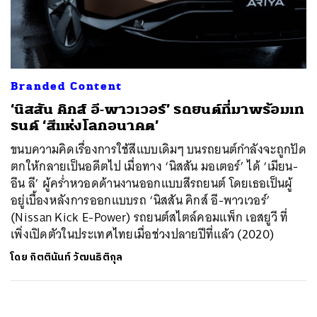
ค้นหา
SHARE
TWEET
LINE
EMAIL
Branded Content
‘นิสสัน คิกส์ อี-พาวเวอร์’ รถยนต์ที่มาพร้อมเท
รนด์ ‘สีแห่งโลกอนาคต’
ขนบความคิดเรื่องการใช้สีแบบเดิมๆ บนรถยนต์กำลังจะถูกปัด
ตกให้กลายเป็นอดีตไป เมื่อทาง ‘นิสสัน มอเตอร์’ ได้ ‘เมียน-
อึน ลี’ ผู้คร่ำหวอดด้านงานออกแบบสีรถยนต์ โดยเธอเป็นผู้
อยู่เบื้องหลังการออกแบบรถ ‘นิสสัน คิกส์ อี-พาวเวอร์’
(Nissan Kick E-Power) รถยนต์สไตล์คอมแพ็ก เอสยูวี ที่
เพิ่งเปิดตัวในประเทศไทยเมื่อช่วงปลายปีที่แล้ว (2020)
โดย
กิตตินันท์ วัฒนธิติกุล