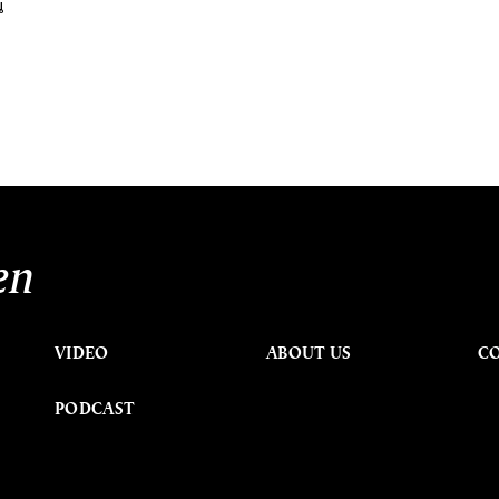
น
en
VIDEO
ABOUT US
C
PODCAST