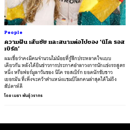
ค้นหา
SHARE
TWEET
LINE
EMAIL
People
ความฝัน เส้นชัย และสนามต่อไปของ ‘นิโค รอส
เบิร์ก’
ผมเชื่อว่าคงมีคนจำนวนไม่น้อยที่รู้สึกประหลาดใจแบบ
เดียวกัน หลังได้ยินข่าวการประกาศอำลาวงการนักแข่งรถสูตร
หนึ่ง หรือฟอร์มูลาวันของ นิโค รอสเบิร์ก ยอดนักขับชาว
เยอรมัน ที่เพิ่งจะคว้าตำแหน่งแชมป์โลกคนล่าสุดได้ไม่ถึง
สัปดาห์ดี
โดย
เมธา พันธุ์วราทร