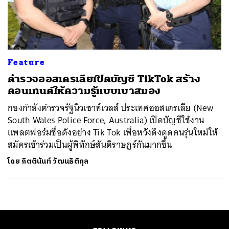
ค้นหา
SHARE
TWEET
LINE
EMAIL
Feature
ตำรวจออสเตรเลียเปิดบัญชี TikTok สร้าง
คอนเทนต์ให้ความรู้แบบเบาสมอง
กองกำลังตำรวจรัฐนิวเซาท์เวลส์ ประเทศออสเตรเลีย (New
South Wales Police Force, Australia) เปิดบัญชีใช้งาน
แพลตฟอร์มชื่อดังอย่าง Tik Tok เพื่อหวังดึงดูดคนรุ่นใหม่ให้
สมัครเข้าร่วมเป็นผู้พิทักษ์สันติราษฎร์กันมากขึ้น
โดย
กิตตินันท์ วัฒนธิติกุล