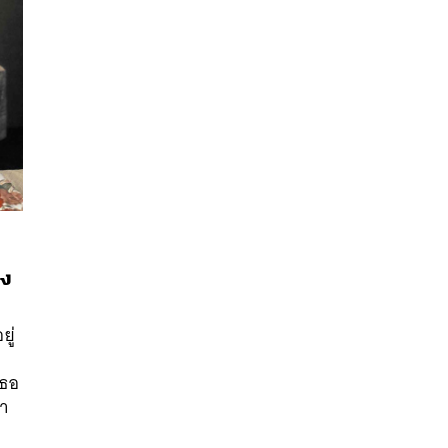
อง
นหา
ยู่
SHARE
TWEET
LINE
EMAIL
เธอ
มา