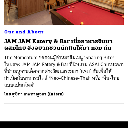
ค้นหา
SHARE
TWEET
LINE
EMAIL
Out and About
JAM JAM Eatery & Bar เมื่ออาหารจีนมา
ผสมไทย จึงอยากชวนนักกินให้มา แจม กัน
The Momentum ขอชวนผู้อ่านมาชิมเมนู ‘Sharing Bites’
ใหม่ของ JAM JAM Eatery & Bar ที่โรงแรม ASAI Chinatown
ที่นำเมนูจานเด็ดจากต่างวัฒนธรรมมา ‘แจม’ กันเพื่อให้
กำเนิดกับอาหารสไตล์​ ‘Neo-Chinese-Thai’ หรือ ‘จีน-ไทย
แบบแปลกใหม่’
โดย
สุชิตา เทพกาญจนา (Intern)