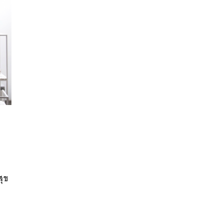
:
นหา
SHARE
TWEET
LINE
EMAIL
ุข