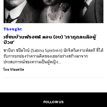
ค้นหา
SHARE
TWEET
LINE
EMAIL
Thought
เยี่ยมบ้านฟรอยด์ ตอน (จบ)​ ‘เราทุกคนคือผู้
ป่วย’
ซาบีนา ชปีลไรน์ (Sabina Spielrein) นักจิตวิเคราะห์สตรี ที่ได้
รับการยกย่องว่าความคิดของเธอก่อร่างสร้างมาจาก
ประสบการณ์ของความเป็นผู้หญิง...
โดย
Visuelle
FOLLOW US