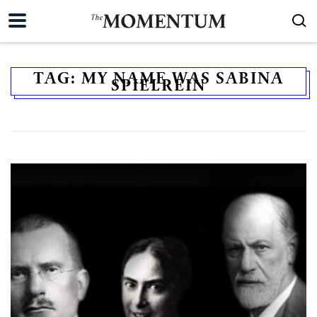
TAG:
MY NAME WAS SABINA
SPIELREIN