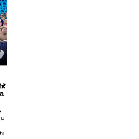
ห้
ัก
นหา
SHARE
TWEET
LINE
EMAIL
จ
วน
ับ