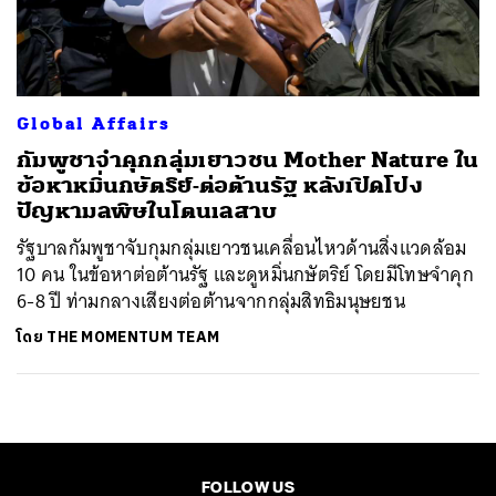
ค้นหา
SHARE
TWEET
LINE
EMAIL
Global Affairs
กัมพูชาจำคุกกลุ่มเยาวชน Mother Nature ใน
ข้อหาหมิ่นกษัตริย์-ต่อต้านรัฐ หลังเปิดโปง
ปัญหามลพิษในโตนเลสาบ
รัฐบาลกัมพูชาจับกุมกลุ่มเยาวชนเคลื่อนไหวด้านสิ่งแวดล้อม
10 คน ในข้อหาต่อต้านรัฐ และดูหมิ่นกษัตริย์ โดยมีโทษจำคุก
6-8 ปี ท่ามกลางเสียงต่อต้านจากกลุ่มสิทธิมนุษยชน
โดย
THE MOMENTUM TEAM
FOLLOW US