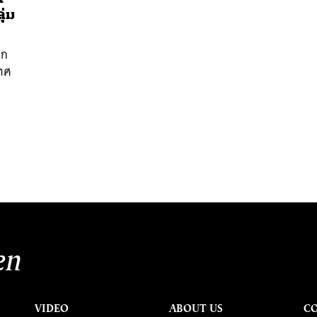
ุ่ม
ุก
เทศ
นหา
SHARE
TWEET
LINE
EMAIL
en
VIDEO
ABOUT US
C