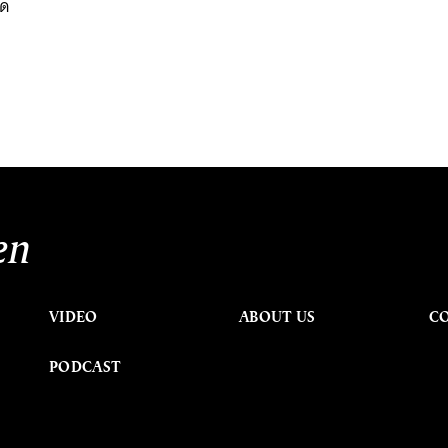
ใด
en
VIDEO
ABOUT US
C
PODCAST