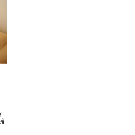
ร
นหา
น
SHARE
TWEET
LINE
EMAIL
้
ขี้
น