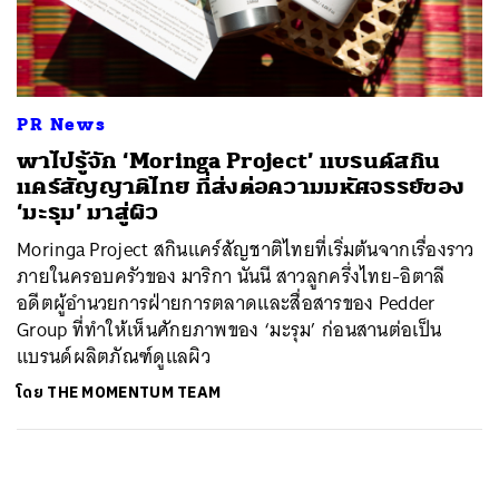
ค้นหา
SHARE
TWEET
LINE
EMAIL
PR News
พาไปรู้จัก ‘Moringa Project’ แบรนด์สกิน
แคร์สัญญาติไทย ที่ส่งต่อความมหัศจรรย์ของ
‘มะรุม’ มาสู่ผิว
Moringa Project สกินแคร์สัญชาติไทยที่เริ่มต้นจากเรื่องราว
ภายในครอบครัวของ มาริกา นันนี สาวลูกครึ่งไทย-อิตาลี
อดีตผู้อำนวยการฝ่ายการตลาดและสื่อสารของ Pedder
Group ที่ทำให้เห็นศักยภาพของ ‘มะรุม’ ก่อนสานต่อเป็น
แบรนด์ผลิตภัณฑ์ดูแลผิว
โดย
THE MOMENTUM TEAM