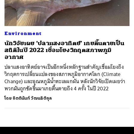
ค้นหา
SHARE
TWEET
LINE
EMAIL
Environment
นักวิจัยเผย ‘ปลาแสงอาทิตย์’ เกยตื้นตายเป็น
สถิติในปี 2022 เชื่อมโยงวิกฤตสภาพภูมิ
อากาศ
ปลาแสงอาทิตย์อาจเป็นอีกหนึ่งหลักฐานสำคัญเชื่อมโยงถึง
วิกฤตการเปลี่ยนแปลงของสภาพภูมิอากาศโลก (Climate
Change) และอุณหภูมิน้ำทะเลผกผัน หลังนักวิจัยเปิดเผยว่า
พวกมันถูกซัดขึ้นมาเกยตื้นตายถึง 4 ครั้ง ในปี 2022
โดย
กิตตินันท์ วัฒนธิติกุล