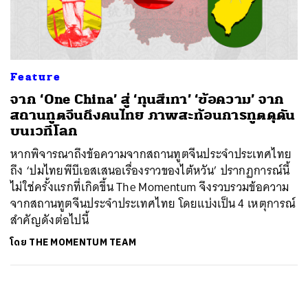
ค้นหา
SHARE
TWEET
LINE
EMAIL
Feature
จาก ‘One China’ สู่ ‘ทุนสีเทา’ ‘ข้อความ’ จาก
สถานทูตจีนถึงคนไทย ภาพสะท้อนการทูตดุดัน
บนเวทีโลก
หากพิจารณาถึงข้อความจากสถานทูตจีนประจำประเทศไทย
ถึง ‘ปมไทยพีบีเอสเสนอเรื่องราวของไต้หวัน’ ปรากฏการณ์นี้
ไม่ใช่ครั้งแรกที่เกิดขึ้น The Momentum จึงรวบรวมข้อความ
จากสถานทูตจีนประจำประเทศไทย โดยแบ่งเป็น 4 เหตุการณ์
สำคัญดังต่อไปนี้
โดย
THE MOMENTUM TEAM