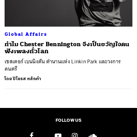
ค้นหา
SHARE
TWEET
LINE
EMAIL
Global Affairs
ทำไม Chester Bennington จึงเป็นขวัญใจคน
ฟังเพลงทั่วโลก
เชสเตอร์ เบนนิงตัน ตำนานแห่ง ​Linkin Park​ และวงการ
ดนตรี
โดย
ปิโยรส หลักคำ
FOLLOW US