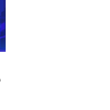
น
นหา
SHARE
TWEET
LINE
EMAIL