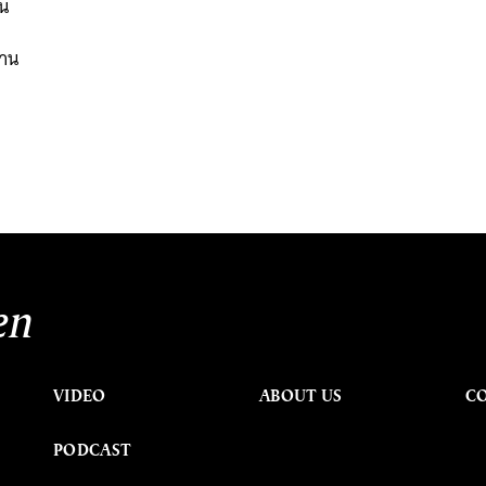
าน
งาน
en
VIDEO
ABOUT US
C
PODCAST