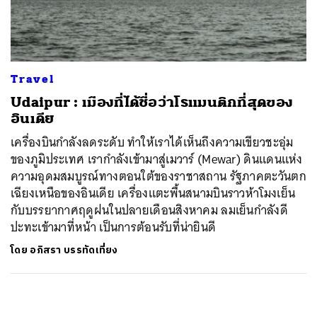
ค้นหา
SHARE
TWEET
LINE
EMAIL
Travel
Udaipur : เมืองที่ได้ชื่อว่าโรแมนติกที่สุดของ
อินเดีย
เครื่องบินกำลังลดระดับ ทำให้เราได้เห็นถึงความเขียวชะอุ่ม
ของภูมิประเทศ เรากำลังเข้ามาสู่เมวาร์ (Mewar) ดินแดนแห่ง
ความอุดมสมบูรณ์ทางตอนใต้ของราชาสถาน รัฐภาคตะวันตก
เฉียงเหนือของอินเดีย เครื่องแตะพื้นสนามบินราวห้าโมงเย็น
กับบรรยากาศฤดูฝนในปลายเดือนสิงหาคม ลมเย็นกำลังดี
ปะทะเข้ามาที่หน้า เป็นการต้อนรับที่น่ายินดี
โดย
อภิสรา บรรทัดเที่ยง