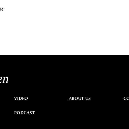
าง
en
VIDEO
ABOUT US
C
PODCAST