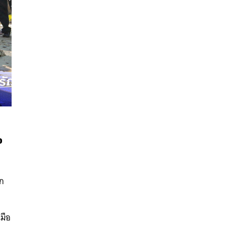
อ
นหา
SHARE
TWEET
LINE
EMAIL
ูก
มมือ