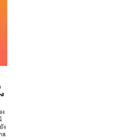
ง
อง
นหา
SHARE
TWEET
LINE
EMAIL
ของ
์
ยัง
ทาส