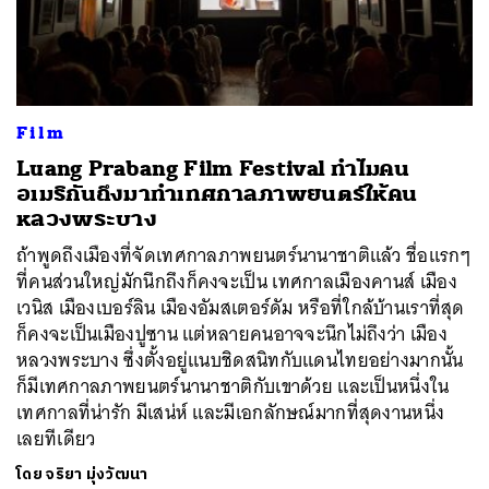
Film
ค้นหา
Luang Prabang Film Festival ทำไมคน
อเมริกันถึงมาทำเทศกาลภาพยนตร์ให้คน
SHARE
TWEET
LINE
EMAIL
หลวงพระบาง
ถ้าพูดถึงเมืองที่จัดเทศกาลภาพยนตร์นานาชาติแล้ว ชื่อแรกๆ
ที่คนส่วนใหญ่มักนึกถึงก็คงจะเป็น เทศกาลเมืองคานส์ เมือง
เวนิส เมืองเบอร์ลิน เมืองอัมสเตอร์ดัม หรือที่ใกล้บ้านเราที่สุด
ก็คงจะเป็นเมืองปูซาน แต่หลายคนอาจจะนึกไม่ถึงว่า เมือง
หลวงพระบาง ซึ่งตั้งอยู่แนบชิดสนิทกับแดนไทยอย่างมากนั้น
ก็มีเทศกาลภาพยนตร์นานาชาติกับเขาด้วย และเป็นหนึ่งใน
เทศกาลที่น่ารัก มีเสน่ห์ และมีเอกลักษณ์มากที่สุดงานหนึ่ง
เลยทีเดียว
โดย
จริยา มุ่งวัฒนา