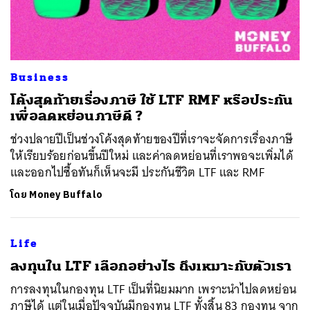
Business
โค้งสุดท้ายเรื่องภาษี ใช้ LTF RMF หรือประกัน
ค้นหา
เพื่อลดหย่อนภาษีดี ?
SHARE
TWEET
LINE
EMAIL
ช่วงปลายปีเป็นช่วงโค้งสุดท้ายของปีที่เราจะจัดการเรื่องภาษี
ให้เรียบร้อยก่อนขึ้นปีใหม่ และค่าลดหย่อนที่เราพอจะเพิ่มได้
และออกไปซื้อทันก็เห็นจะมี ประกันชีวิต LTF และ RMF
โดย
Money Buffalo
Life
​ลงทุนใน LTF เลือกอย่างไร ถึงเหมาะกับตัวเรา
การลงทุนในกองทุน LTF เป็นที่นิยมมาก เพราะนำไปลดหย่อน
ภาษีได้ แต่ในเมื่อปัจจุบันมีกองทุน LTF ทั้งสิ้น 83 กองทุน จาก