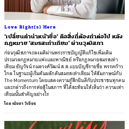
ค้นหา
SHARE
TWEET
LINE
EMAIL
Love Right(s) Here
‘เปลี่ยนคำนำหน้าชื่อ’ คือสิ่งที่ต้องทำต่อไป หลัง
กฎหมาย ‘สมรสเท่าเทียม’ ผ่านวุฒิสภา
ก่อนวุฒิสภาจะลงมติผ่านพระราชบัญญัติแก้ไขเพิ่มเติม
ประมวลกฎหมายแพ่งและพาณิชย์ หรือกฎหมายสมรสเท่า
เทียม ธัญวัจน์ กมลวงศ์วัฒน์ ส.ส.แบบบัญชีรายชื่อ พรรคก้าว
ไกล ในฐานะผู้เริ่มต้นผลักดันสมรสเท่าเทียม ให้สัมภาษณ์กับ
The Momentum โดยแสดงความรู้สึกยินดีกับประชาชนทุกคน
และกล่าวถึงการต่อสู้ในสภาฯ ที่ได้สะท้อนให้เห็นว่า ความเท่า
เทียมนั้นสำคัญอย่างไร
โดย
ณัชชา วิเชียร