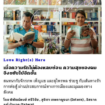
Love Right(s) Here
เมื่อความรักไม่ต้องหลบซ่อน ความสุขของผม
จึงขยับไปอีกขั้น
สนทนากับจักรภพ เพ็ญแข และสุไพรพล ช่วยชู กับเส้นทางรัก
การต่อสู้ ผ่านประสบการณ์ทางการเมืองและมุมมองทาง
สังคม
โดย
พิพัฒน์พงษ์ ศรีวิชัย
,
สุชิตา เทพกาญจนา (Intern)
,
อิสราภ
รณ์ บัวนาค (Intern)