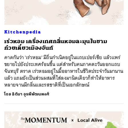
Kitchenpedia
เร่วหอม เครื่องเทศกลิ่นหอมละมุนในชาม
ก๋วยเตี๋ยวเมืองจันท์
คาดกันว่า 'เร่วหอม' มีถิ่นกำเนิดอยู่ในแถบเปอร์เซีย แล้วแพร่
ขยายไปยังประเทศร้อนชื้น แต่สำหรับคนภาคตะวันออกแถบ
จันทบุรี ตราด เร่วหอมอยู่ในมื้ออาหารในชีวิตประจำวันมานาน
แล้ว แถมยังเป็นส่วนผสมที่ใส่ลงมานิดเดียวก็ทำให้อาหาร
หลายจานมีกลิ่นและรสชาติที่เป็นเอกลักษณ์
โดย
ธิติมา อุรพีพัฒนพงศ์
ค้นหา
SHARE
TWEET
LINE
EMAIL