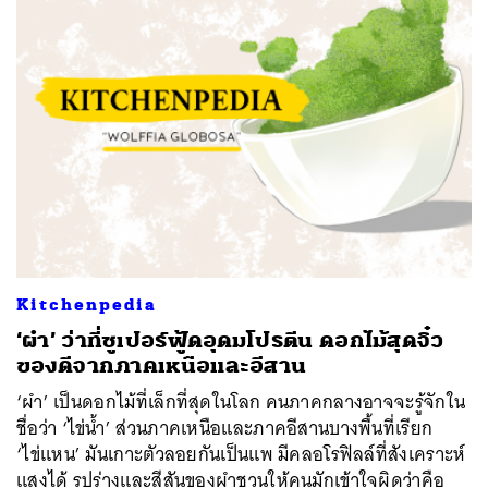
Kitchenpedia
‘ผำ’ ว่าที่ซูเปอร์ฟู้ดอุดมโปรตีน ดอกไม้สุดจิ๋ว
ของดีจากภาคเหนือและอีสาน
‘ผำ’ เป็นดอกไม้ที่เล็กที่สุดในโลก คนภาคกลางอาจจะรู้จักใน
ชื่อว่า ‘ไข่น้ำ’ ส่วนภาคเหนือและภาคอีสานบางพื้นที่เรียก
‘ไข่แหน’ มันเกาะตัวลอยกันเป็นแพ มีคลอโรฟิลล์ที่สังเคราะห์
แสงได้ รูปร่างและสีสันของผำชวนให้คนมักเข้าใจผิดว่าคือ