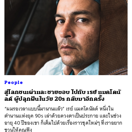
ค้นหา
SHARE
TWEET
LINE
EMAIL
People
สู่โลกชนเผ่าและชายขอบ ไปกับ เรย์ แมคโดนั
ลด์ ผู้ปลุกฝันในวัย 20s กลับมาอีกครั้ง
“ผมรอเวลาแบบนี้มานานแล้ว” เรย์ แมคโดนัลด์ หนึ่งใน
ตำนานแห่งยุค 90s เล่าด้วยดวงตาเป็นประกาย และในช่วง
อายุ 40 ปีของเขา ก็เต็มไปด้วยเรื่องราวชุดใหม่ๆ ที่เราอยาก
ชวนให้คุณฟัง